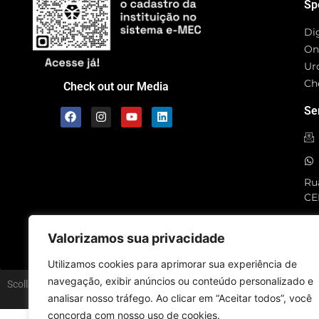
Sp
Di
On
Ur
Ch
Check out our Media
Se
Rua
CE
SC
Valorizamos sua privacidade
Utilizamos cookies para aprimorar sua experiência de
navegação, exibir anúncios ou conteúdo personalizado e
Scolla © - All Rights Reserved
analisar nosso tráfego. Ao clicar em “Aceitar todos”, você
concorda com nosso uso de cookies.