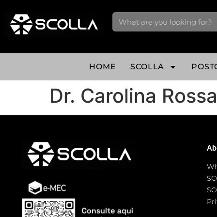
HOME
SCOLLA
POST
Dr. Carolina Ross
Ab
Wh
SC
SC
Pri