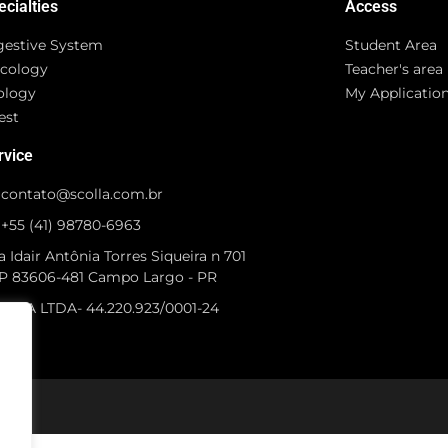
ecialties
Access
gestive System
Student Area
cology
Teacher's area
ology
My Applicatio
est
rvice
contato@scolla.com.br
+55 (41) 98780-6963
 Idair Antônia Torres Siqueira n 701
P 83606-481 Campo Largo - PR
OLLA LTDA- 44.220.923/0001-24