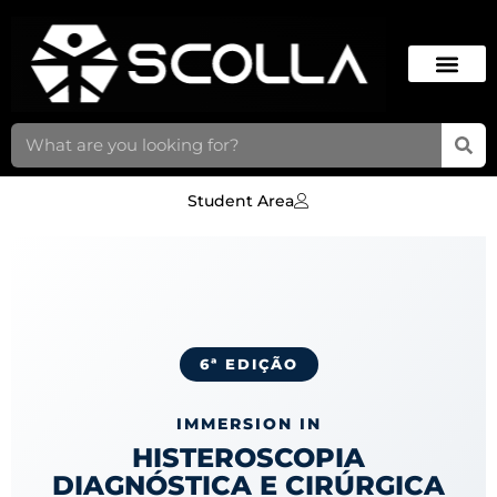
SCOLLA NEWS
Student Area
6ª EDIÇÃO
IMMERSION IN
HISTEROSCOPIA
DIAGNÓSTICA E CIRÚRGICA