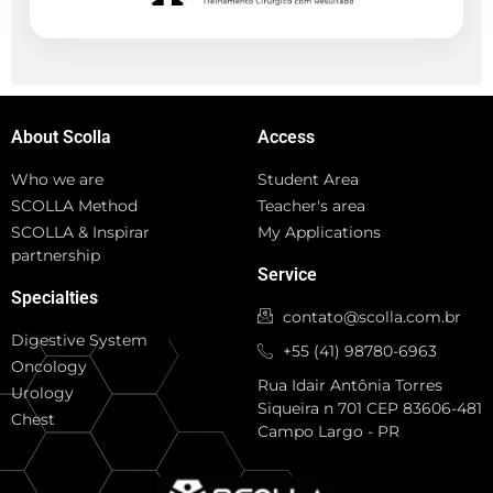
About Scolla
Access
Who we are
Student Area
SCOLLA Method
Teacher's area
SCOLLA & Inspirar
My Applications
partnership
Service
Specialties
contato@scolla.com.br
Digestive System
+55 (41) 98780-6963
Oncology
Rua Idair Antônia Torres
Urology
Siqueira n 701 CEP 83606-481
Chest
Campo Largo - PR