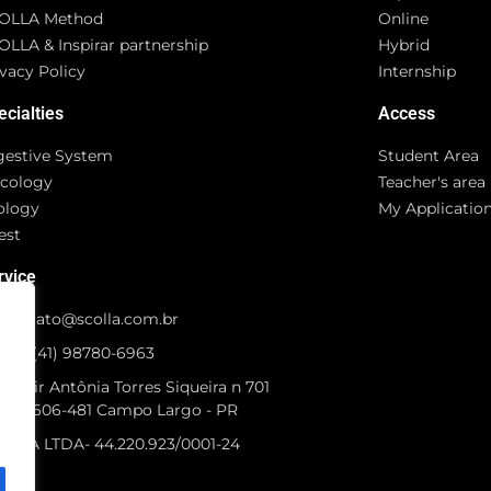
OLLA Method
Online
OLLA & Inspirar partnership
Hybrid
vacy Policy
Internship
ecialties
Access
gestive System
Student Area
cology
Teacher's area
ology
My Applicatio
est
rvice
contato@scolla.com.br
+55 (41) 98780-6963
 Idair Antônia Torres Siqueira n 701
P 83606-481 Campo Largo - PR
OLLA LTDA- 44.220.923/0001-24