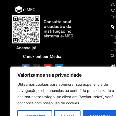
SC
SC
Pri
Sp
Di
On
Ur
Ch
Check out our Media
Se
Valorizamos sua privacidade
Utilizamos cookies para aprimorar sua experiência de
navegação, exibir anúncios ou conteúdo personalizado e
Rua
analisar nosso tráfego. Ao clicar em “Aceitar todos”, você
CE
concorda com nosso uso de cookies.
SC
Personalizar
Rejeitar
Aceitar tudo