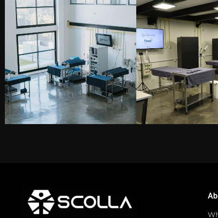
Ab
Wh