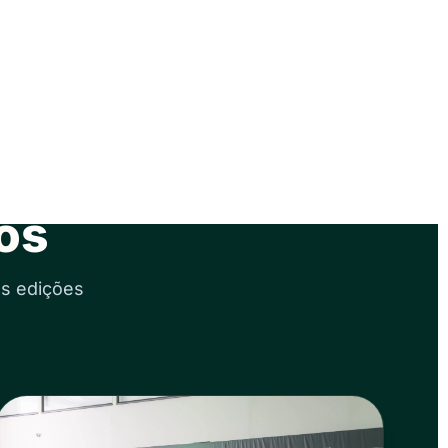
tos
as edições