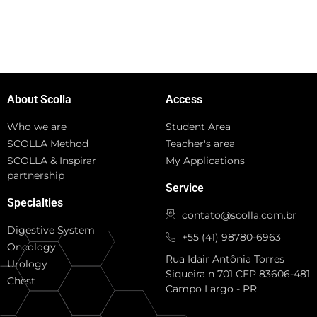
About Scolla
Access
Who we are
Student Area
SCOLLA Method
Teacher's area
SCOLLA & Inspirar
My Applications
partnership
Service
Specialties
contato@scolla.com.br
Digestive System
+55 (41) 98780-6963
Oncology
Rua Idair Antônia Torres
Urology
Siqueira n 701 CEP 83606-481
Chest
Campo Largo - PR