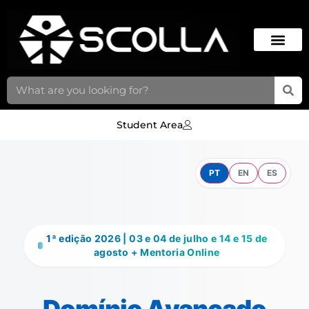
Student Area
PT
EN
ES
1ª edição 2026 | 03 e 04 de julho e 14 e 15 de
agosto + Mentoria Online
Domínio Avançado