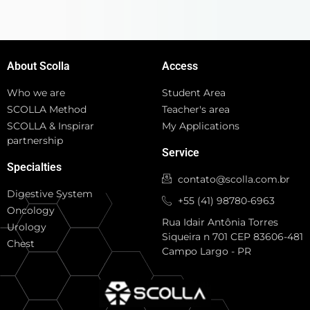
About Scolla
Access
Who we are
Student Area
SCOLLA Method
Teacher's area
SCOLLA & Inspirar
My Applications
partnership
Service
Specialties
contato@scolla.com.br
Digestive System
+55 (41) 98780-6963
Oncology
Rua Idair Antônia Torres
Urology
Siqueira n 701 CEP 83606-481
Chest
Campo Largo - PR