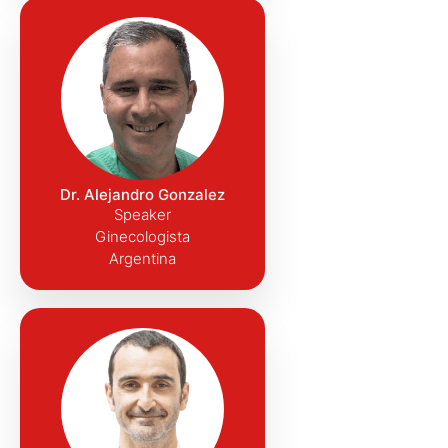
Dr. Alejandro Gonzalez
Speaker
Ginecologista
Argentina