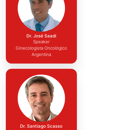
Dr. José Saadi
Speaker
Ginecologista Oncológico
Argentina
Dr. Santiago Scasso