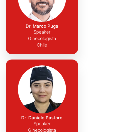
Dr. Marco Puga
Speaker
Ginecologista
Chile
Dr. Daniele Pastore
Speaker
Ginecologista