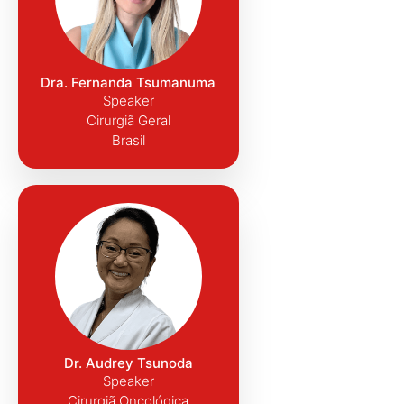
Dra. Fernanda Tsumanuma
Speaker
Cirurgiã Geral
Brasil
Dr. Audrey Tsunoda
Speaker
Cirurgiã Oncológica