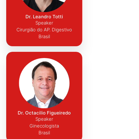
Dr. Leandro Totti
Speaker
Cirurgião do AP. Digestivo
Brasil
Dr. Octacilio Figueiredo
Speaker
Ginecologista
Brasil