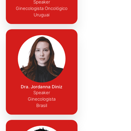
Speaker
Ginecologista Oncológico
Uruguai
Dra. Jordanna Diniz
Speaker
Ginecologista
Brasil