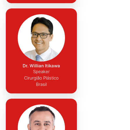
Dr. Willian Itikawa
Speaker
Cirurgião Plástico
Brasil