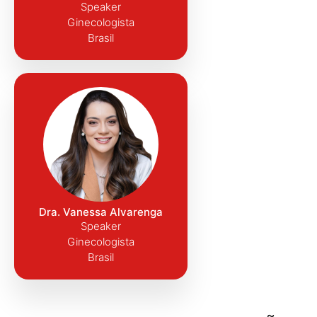
Speaker
Ginecologista
Brasil
Dra. Vanessa Alvarenga
Speaker
Ginecologista
Brasil