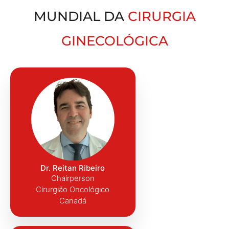
MUNDIAL DA
CIRURGIA
GINECOLÓGICA
Dr. Reitan Ribeiro
Chairperson
Cirurgião Oncológico
Canadá