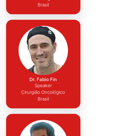
Brasil
Dr. Fabio Fin
Speaker
Cirurgião Oncológico
Brasil