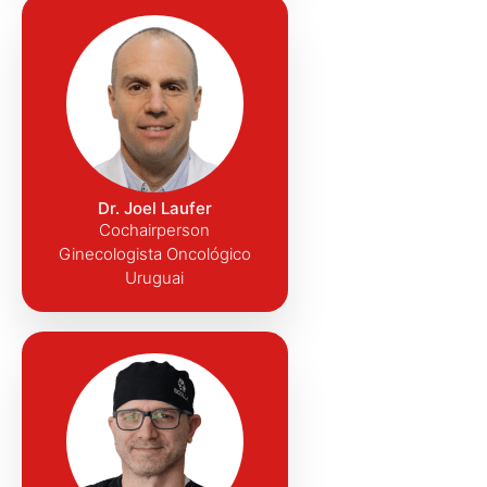
Dr. Joel Laufer
Cochairperson
Ginecologista Oncológico
Uruguai