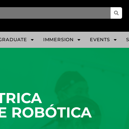
GRADUATE
IMMERSION
EVENTS
CA MINI INVASIVA E 
TRICA
 E ROBÓTICA