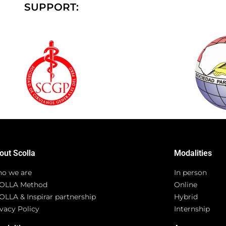
SUPPORT:
out Scolla
Modalities
o we are
In person
OLLA Method
Online
OLLA & Inspirar partnership
Hybrid
vacy Policy
Internship