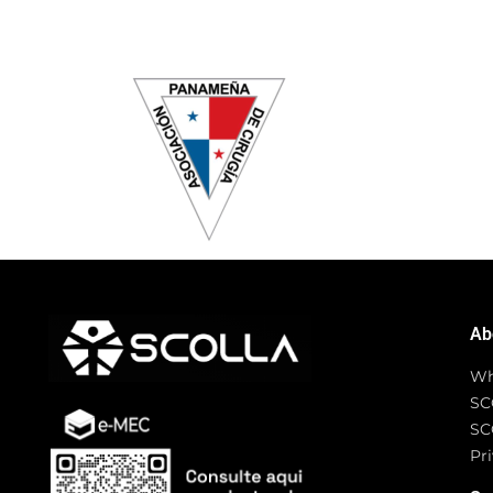
Ab
Wh
SC
SC
Pri