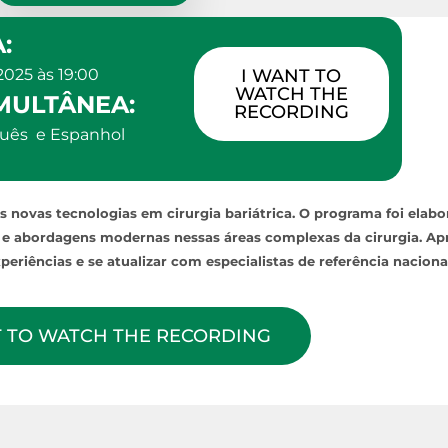
:
025 às 19:00
I WANT TO
WATCH THE
MULTÂNEA:
RECORDING
guês e Espanhol
s novas tecnologias em cirurgia bariátrica. O programa foi elab
s e abordagens modernas nessas áreas complexas da cirurgia. Ap
riências e se atualizar com especialistas de referência nacional
T TO WATCH THE RECORDING