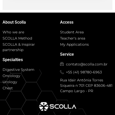
About Scolla
Access
Who we are
Student Area
SCOLLA Method
Teacher's area
SCOLLA & Inspirar
My Applications
partnership
Service
Specialties
contato@scolla.com.br
Digestive System
+55 (41) 98780-6963
Oncology
Rua Idair Antônia Torres
Urology
Siqueira n 701 CEP 83606-481
Chest
Campo Largo - PR