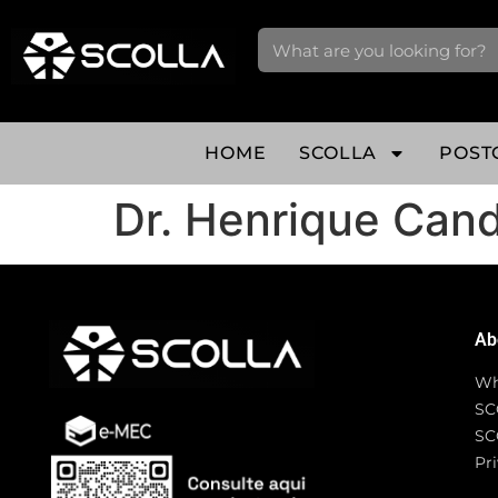
HOME
SCOLLA
POST
Dr. Henrique Cand
Ab
Wh
SC
SC
Pri