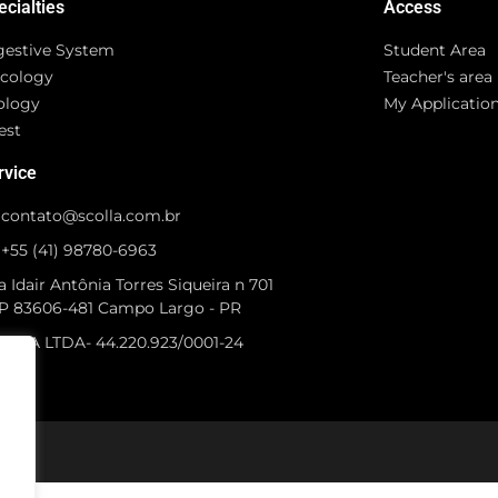
ecialties
Access
gestive System
Student Area
cology
Teacher's area
ology
My Applicatio
est
rvice
contato@scolla.com.br
+55 (41) 98780-6963
 Idair Antônia Torres Siqueira n 701
P 83606-481 Campo Largo - PR
OLLA LTDA- 44.220.923/0001-24