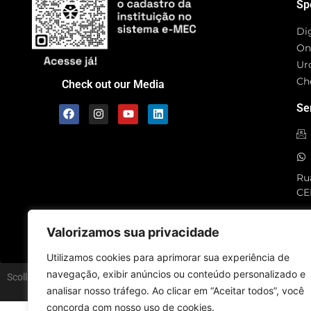
Sp
Di
On
Ur
Ch
Check out our Media
Se
Rua
CE
SC
Valorizamos sua privacidade
Utilizamos cookies para aprimorar sua experiência de
navegação, exibir anúncios ou conteúdo personalizado e
Scolla © - All Rights Reserved
analisar nosso tráfego. Ao clicar em “Aceitar todos”, você
concorda com nosso uso de cookies.