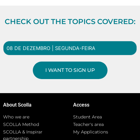
CHECK OUT THE TOPICS COVERED:
08 DE DEZEMBRO | SEGUNDA-FEIRA
I WANT TO SIGN UP
About Scolla
Access
Who we are
Student Area
SCOLLA Method
Teacher's area
SCOLLA & Inspirar
My Applications
partnership