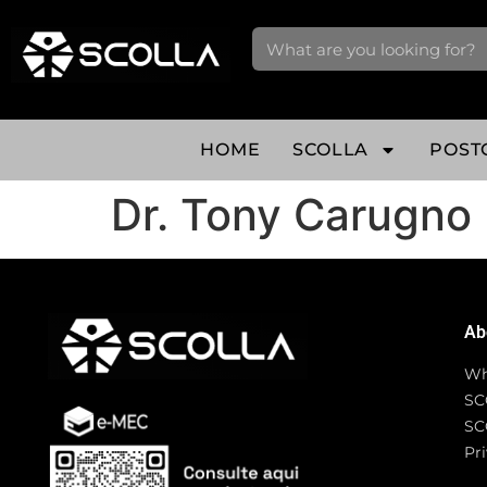
HOME
SCOLLA
POST
Dr. Tony Carugno
Ab
Wh
SC
SC
Pri