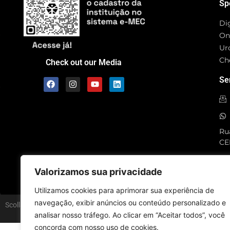
Sp
Di
On
Ur
Ch
Check out our Media
Se
Rua
CE
SC
Valorizamos sua privacidade
Utilizamos cookies para aprimorar sua experiência de
navegação, exibir anúncios ou conteúdo personalizado e
Scolla © - All Rights Reserved
analisar nosso tráfego. Ao clicar em “Aceitar todos”, você
concorda com nosso uso de cookies.