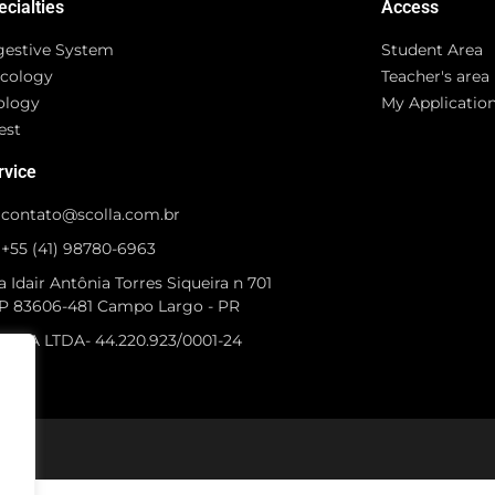
ecialties
Access
gestive System
Student Area
cology
Teacher's area
ology
My Applicatio
est
rvice
contato@scolla.com.br
+55 (41) 98780-6963
 Idair Antônia Torres Siqueira n 701
P 83606-481 Campo Largo - PR
OLLA LTDA- 44.220.923/0001-24