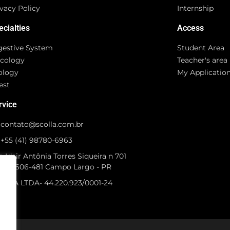
vacy Policy
Internship
ecialties
Access
gestive System
Student Area
cology
Teacher's area
ology
My Applicatio
est
rvice
contato@scolla.com.br
+55 (41) 98780-6963
 Idair Antônia Torres Siqueira n 701
P 83606-481 Campo Largo - PR
OLLA LTDA- 44.220.923/0001-24