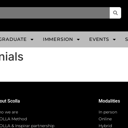
GRADUATE
IMMERSION
EVENTS
nials
out Scolla
Modalities
o we are
In person
OLLA Method
Online
OLLA & Inspirar partnership
Hybrid