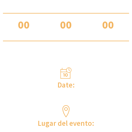
00
00
00
DÍAS
HORAS
ACTAS
¿INFORMACIÓN SOBRE DÓNDE TENDRÁ LUGAR EL
ACTO?
Date:
Del 03 al 05 de mayo de 2024
Lugar del evento: