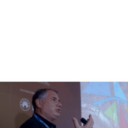
Scolla | Centro de formación quirúrgica con
resultados Rua Idair Antônia Torres Siqueira,
701- Campo Largo/PR
VACANTES
LIMITADO