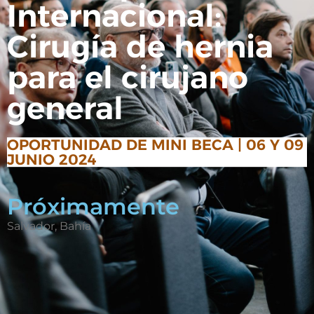
Internacional:
Cirugía de hernia
para el cirujano
general
OPORTUNIDAD DE MINI BECA | 06 Y 09
JUNIO 2024
Próximamente
Salvador, Bahía