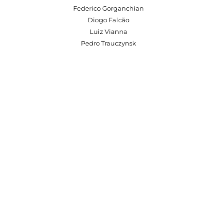
Federico Gorganchian
Diogo Falcão
Luiz Vianna
Pedro Trauczynsk
0
0
0
0
Días
Horas
0
0
0
0
Actas
Segundos