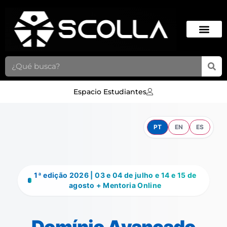
Espacio Estudiantes
PT
EN
ES
1ª edição 2026 | 03 e 04 de julho e 14 e 15 de
agosto + Mentoria Online
Domínio Avançado