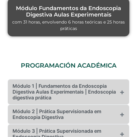
Módulo Fundamentos da Endoscopia
Digestiva Aulas Experimentais
com 31 horas, envolvendo 6 horas teóricas e 25 horas
práticas
PROGRAMACIÓN ACADÉMICA
Módulo 1 | Fundamentos da Endoscopia
+
Digestiva Aulas Experimentais | Endoscopia
digestiva prática
Módulo 2 | Prática Supervisionada em
Data presencial:
26 a 28 de março de 2026
+
Endoscopia Digestiva
Modalidade:
Presencial (Campo Largo/PR)
Módulo 3 | Prática Supervisionada em
Modalidade:
Híbrido
Aulas experimentais na Scolla | Quinta-feira a
+
Endoscopia Digestiva