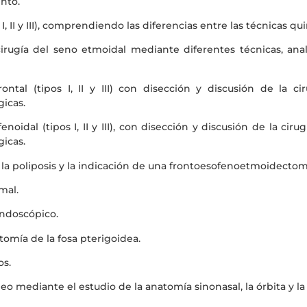
nto.
, II y III), comprendiendo las diferencias entre las técnicas qui
rugía del seno etmoidal mediante diferentes técnicas, anali
tal (tipos I, II y III) con disección y discusión de la cir
gicas.
idal (tipos I, II y III), con disección y discusión de la cirug
gicas.
la poliposis y la indicación de una frontoesofenoetmoidectom
mal.
ndoscópico.
atomía de la fosa pterigoidea.
os.
neo mediante el estudio de la anatomía sinonasal, la órbita y l