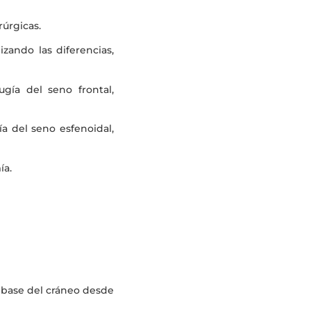
rúrgicas.
zando las diferencias,
ugía del seno frontal,
ía del seno esfenoidal,
ía.
a base del cráneo desde