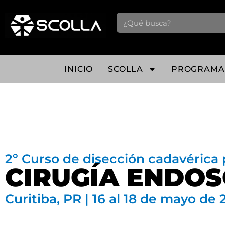
INICIO
SCOLLA
PROGRAMA
2º Curso de disección cadavérica 
CIRUGÍA ENDO
Curitiba, PR | 16 al 18 de mayo de