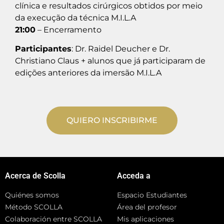
clínica e resultados cirúrgicos obtidos por meio
da execução da técnica M.I.L.A
21:00
– Encerramento
Participantes
: Dr. Raidel Deucher e Dr.
Christiano Claus + alunos que já participaram de
edições anteriores da imersão M.I.L.A
QUIERO INSCRIBIRME
Acerca de Scolla
Acceda a
Quiénes somos
Espacio Estudiantes
Método SCOLLA
Área del profesor
Colaboración entre SCOLLA
Mis aplicaciones