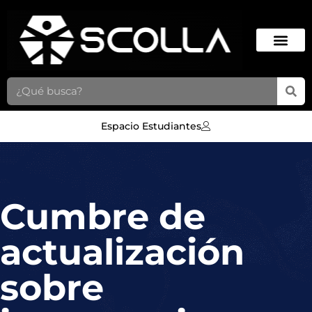
Espacio Estudiantes
Cumbre de
actualización sobre
Cumbre de
intervenciones
actualización
biliopancreáticas
sobre