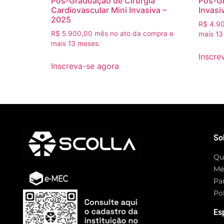
Pós-Graduação de Cirurgia
Pós-Gr
Cardiovascular Mini Invasiva –
Invasi
2025
R$
4.90
R$
5.900,00
mês no ato da compra e
mais 13
mais 13 meses.
Inscre
Inscreva-se agora
So
Qu
Mé
Pa
Pol
Es