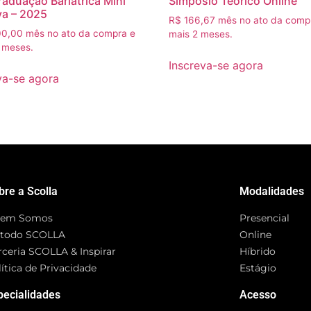
aduação Bariatrica Mini
Simpósio Teórico Online
va – 2025
R$
166,67
mês no ato da comp
0,00
mês no ato da compra e
mais 2 meses.
 meses.
Inscreva-se agora
va-se agora
bre a Scolla
Modalidades
em Somos
Presencial
todo SCOLLA
Online
rceria SCOLLA & Inspirar
Híbrido
ítica de Privacidade
Estágio
pecialidades
Acesso