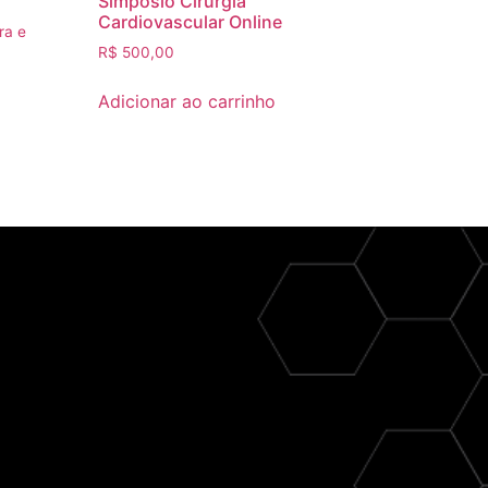
Simposio Cirurgia
Cardiovascular Online
ra e
R$
500,00
Adicionar ao carrinho