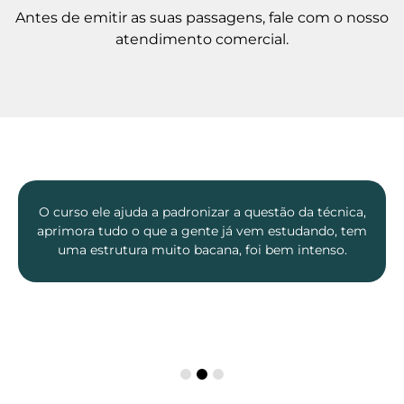
Antes de emitir as suas passagens, fale com o nosso
atendimento comercial.
O curso é extremamente didático, com aulas
Dr. Rogério
expositivas tem toda a parte teórica e também a
Filho
parte prática. Eles passam pra gente toda a
Cardiovascular
padronização da cirurgia laparoscópica colorretal e
isso com certeza vai ajudar bastante a gente na
prática, junto com os pacientes.