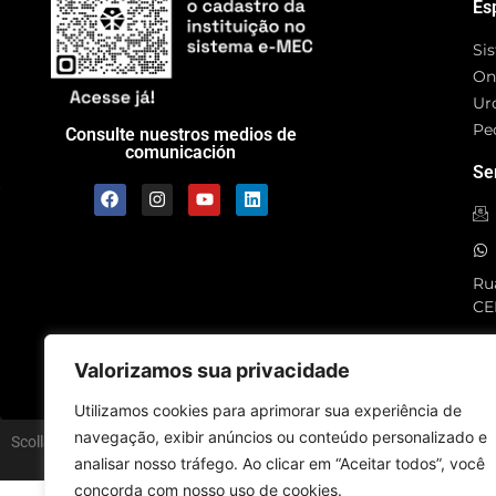
Es
Si
On
Ur
Pe
Consulte nuestros medios de
comunicación
Se
Rua
CE
SC
Valorizamos sua privacidade
Utilizamos cookies para aprimorar sua experiência de
navegação, exibir anúncios ou conteúdo personalizado e
Scolla © - Todos los derechos reservados
analisar nosso tráfego. Ao clicar em “Aceitar todos”, você
concorda com nosso uso de cookies.