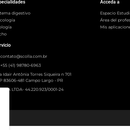
pecialidades
Acceda a
stema digestivo
Espacio Estud
cología
Área del profe
ología
Mis aplicacion
cho
rvicio
contato@scolla.com.br
+55 (41) 98780-6963
 Idair Antônia Torres Siqueira n 701
P 83606-481 Campo Largo - PR
OLLA LTDA- 44.220.923/0001-24