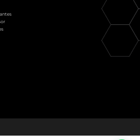
iantes
sor
es