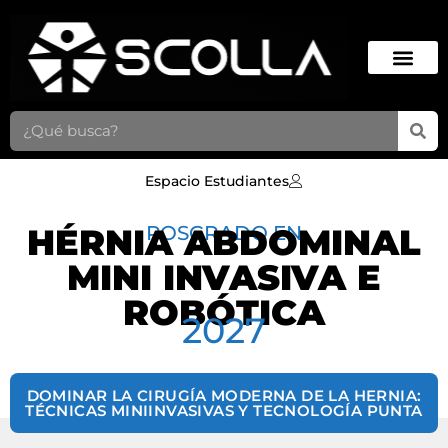
Espacio Estudiantes
HÉRNIA ABDOMINAL
POSGRADO EN
MINI INVASIVA E
ROBÓTICA
2027
DOMINAR LA CIRUGÍA MODERNA DE LA HERNIA:
TÉCNICAS MINIINVASIVAS Y TECNOLOGÍA PUNTA