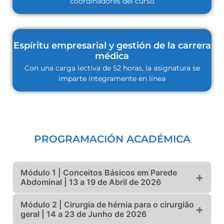
coordinadores del curso
Espíritu empresarial y gestión de la carrera
médica
Con una carga lectiva de 52 horas, la asignatura se
imparte íntegramente en línea
PROGRAMACIÓN ACADÉMICA
Módulo 1 | Conceitos Básicos em Parede
+
Abdominal | 13 a 19 de Abril de 2026
Módulo 2 | Cirurgia de hérnia para o cirurgião
Data: 13 a 19 de Abril de 2026
+
geral | 14 a 23 de Junho de 2026
Aulas on-line: 13, 14 e 15 de Abril de 2026