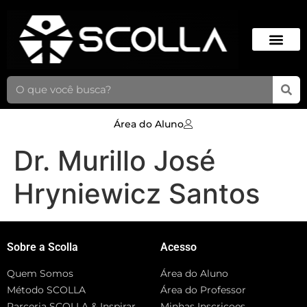
Área do Aluno
Dr. Murillo José
Hryniewicz Santos
Sobre a Scolla
Acesso
Quem Somos
Área do Aluno
Método SCOLLA
Área do Professor
Parceria SCOLLA & Inspirar
Minhas Inscriçoes