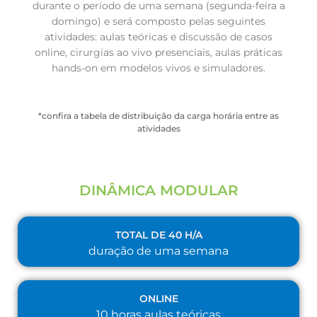
durante o período de uma semana (segunda-feira a
domingo) e será composto pelas seguintes
atividades: aulas teóricas e discussão de casos
online, cirurgias ao vivo presenciais, aulas práticas
hands-on em modelos vivos e simuladores.
*confira a tabela de distribuição da carga horária entre as
atividades
DINÂMICA MODULAR
TOTAL DE 40 H/A
duração de uma semana
ONLINE​
10 horas aulas teóricas