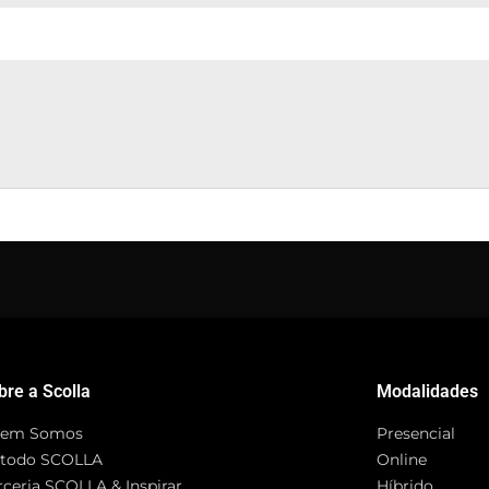
bre a Scolla
Modalidades
em Somos
Presencial
todo SCOLLA
Online
rceria SCOLLA & Inspirar
Híbrido