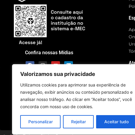
Pol
Es
Ap
On
Ur
Tó
Confira nossas Mídias
At
Valorizamos sua privacidade
Utilizamos cookies para aprimorar sua experiência de
navegação, exibir anúncios ou conteúdo personalizado e
Rua
analisar nosso tráfego. Ao clicar em “Aceitar todos”, você
CE
concorda com nosso uso de cookies.
SC
Personalizar
Rejeitar
Aceitar tudo