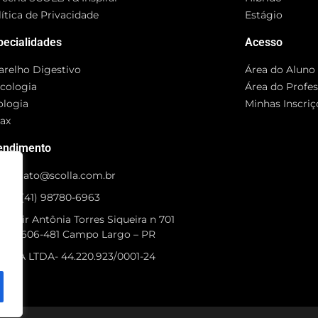
ítica de Privacidade
Estágio
pecialidades
Acesso
arelho Digestivo
Área do Aluno
cologia
Área do Profe
ologia
Minhas Inscriç
rax
endimento
contato@scolla.com.br
+55 (41) 98780-6963
 Idair Antônia Torres Siqueira n 701
P 83606-481 Campo Largo – PR
OLLA LTDA- 44.220.923/0001-24