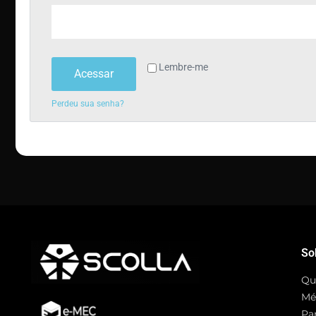
Lembre-me
Acessar
Perdeu sua senha?
So
Qu
Mé
Pa