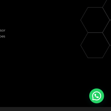
ssor
oes