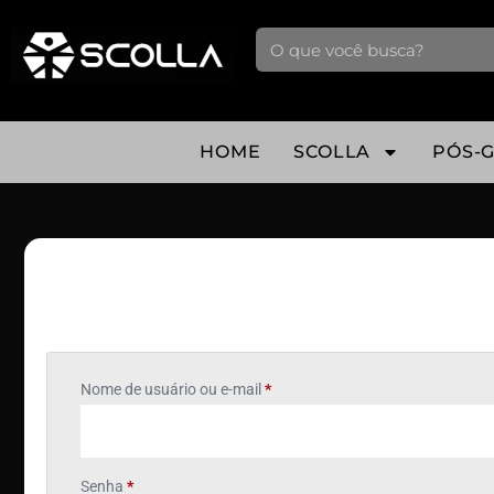
HOME
SCOLLA
PÓS-
Entrar
Nome de usuário ou e-mail
*
Senha
*