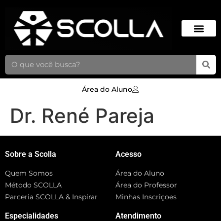
Área do Aluno
Dr. René Pareja
Sobre a Scolla
Acesso
Quem Somos
Área do Aluno
Método SCOLLA
Área do Professor
Parceria SCOLLA & Inspirar
Minhas Inscriçoes
Especialidades
Atendimento