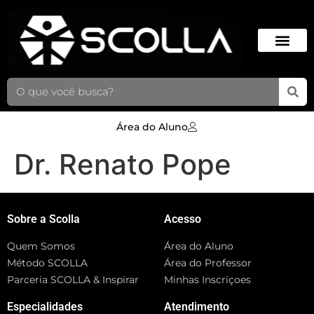
Área do Aluno
Dr. Renato Pope
Sobre a Scolla
Acesso
Quem Somos
Área do Aluno
Método SCOLLA
Área do Professor
Parceria SCOLLA & Inspirar
Minhas Inscriçoes
Especialidades
Atendimento