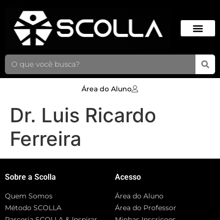
Área do Aluno
Dr. Luis Ricardo
Ferreira
Sobre a Scolla
Acesso
Quem Somos
Área do Aluno
Método SCOLLA
Área do Professor
Parceria SCOLLA & Inspirar
Minhas Inscriçoes