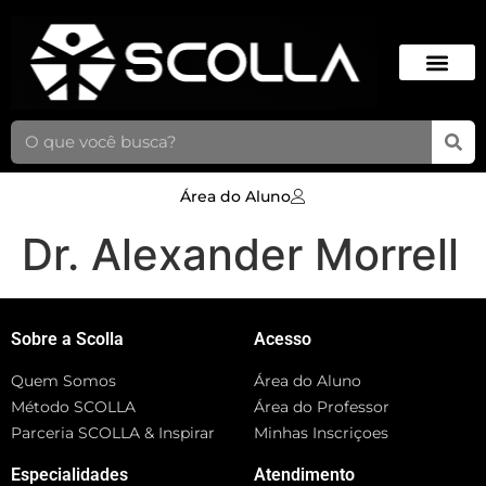
Área do Aluno
Dr. Alexander Morrell
Sobre a Scolla
Acesso
Quem Somos
Área do Aluno
Método SCOLLA
Área do Professor
Parceria SCOLLA & Inspirar
Minhas Inscriçoes
Especialidades
Atendimento