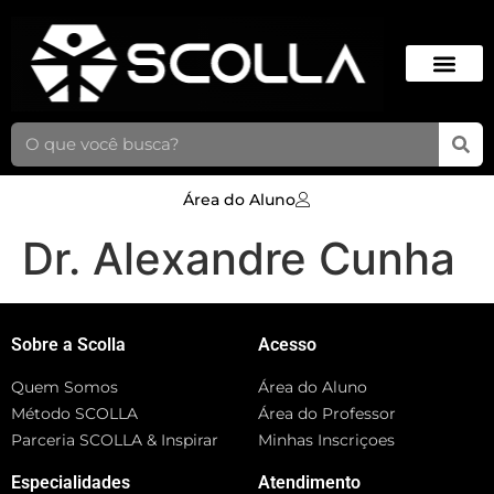
Área do Aluno
Dr. Alexandre Cunha
Sobre a Scolla
Acesso
Quem Somos
Área do Aluno
Método SCOLLA
Área do Professor
Parceria SCOLLA & Inspirar
Minhas Inscriçoes
Especialidades
Atendimento