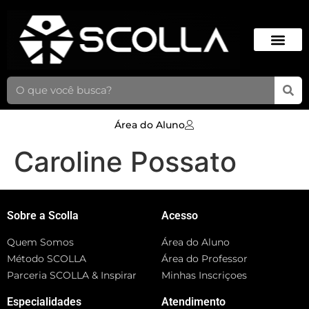
Área do Aluno
Caroline Possato
Sobre a Scolla
Acesso
Quem Somos
Área do Aluno
Método SCOLLA
Área do Professor
Parceria SCOLLA & Inspirar
Minhas Inscriçoes
Especialidades
Atendimento