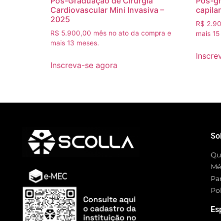
Pós-Graduação de Cirurgia
Pós-gr
Cardiovascular Mini Invasiva –
capilar
2025
R$
2.90
R$
5.900,00
mês no ato da compra e
mais 15
mais 13 meses.
Inscre
Inscreva-se agora
So
Qu
Mé
Pa
Pol
Es