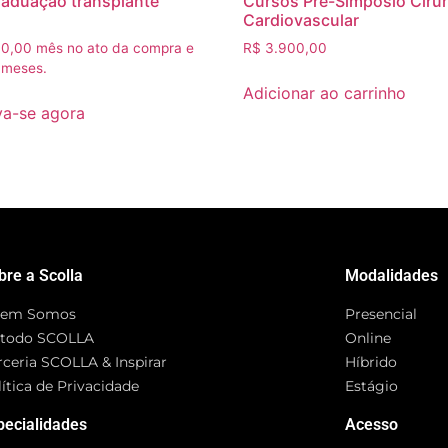
aduação transplante
Cursos Pré-Simpósio Cirur
Cardiovascular
0,00
mês no ato da compra e
R$
3.900,00
 meses.
Adicionar ao carrinho
va-se agora
bre a Scolla
Modalidades
em Somos
Presencial
todo SCOLLA
Online
rceria SCOLLA & Inspirar
Híbrido
ítica de Privacidade
Estágio
pecialidades
Acesso