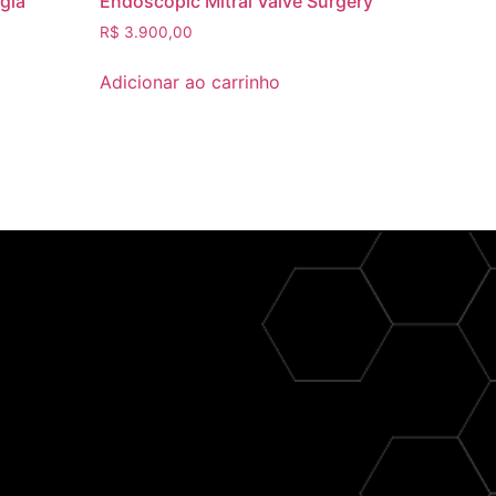
gia
Endoscopic Mitral Valve Surgery
R$
3.900,00
Adicionar ao carrinho