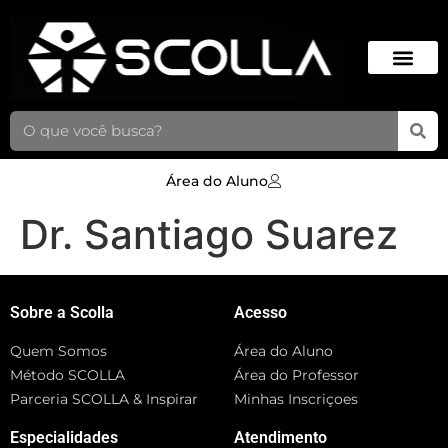
Área do Aluno
Dr. Santiago Suarez
Sobre a Scolla
Acesso
Quem Somos
Área do Aluno
Método SCOLLA
Área do Professor
Parceria SCOLLA & Inspirar
Minhas Inscriçoes
Especialidades
Atendimento