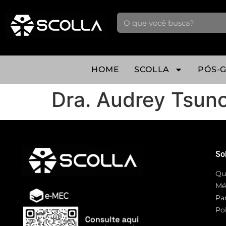
HOME
SCOLLA
PÓS-
Dra. Audrey Tsun
So
Qu
Mé
Pa
Pol