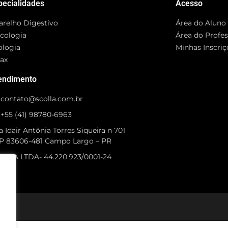
pecialidades
Acesso
arelho Digestivo
Área do Aluno
cologia
Área do Profe
ologia
Minhas Inscriç
rax
endimento
contato@scolla.com.br
+55 (41) 98780-6963
 Idair Antônia Torres Siqueira n 701
P 83606-481 Campo Largo – PR
OLLA LTDA- 44.220.923/0001-24