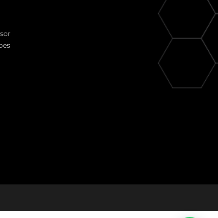
ssor
oes