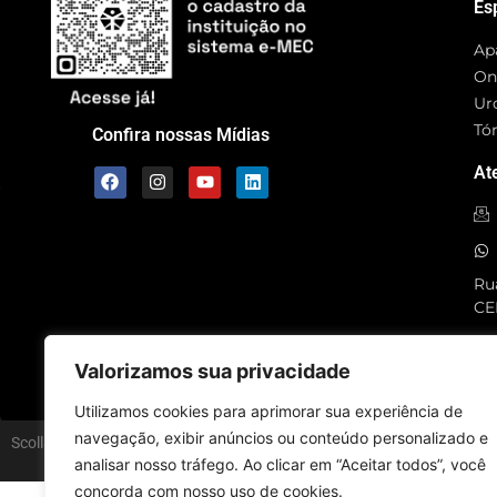
Es
Ap
On
Ur
Tó
Confira nossas Mídias
At
Rua
CE
SC
Valorizamos sua privacidade
Utilizamos cookies para aprimorar sua experiência de
navegação, exibir anúncios ou conteúdo personalizado e
Scolla © – Todos os Direitos Reservados
analisar nosso tráfego. Ao clicar em “Aceitar todos”, você
concorda com nosso uso de cookies.