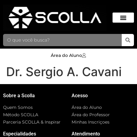
Área do Aluno
Dr. Sergio A. Cavani
Sobre a Scolla
Acesso
Quem Somos
Área do Aluno
Método SCOLLA
Área do Professor
Parceria SCOLLA & Inspirar
Minhas Inscriçoes
Especialidades
Atendimento