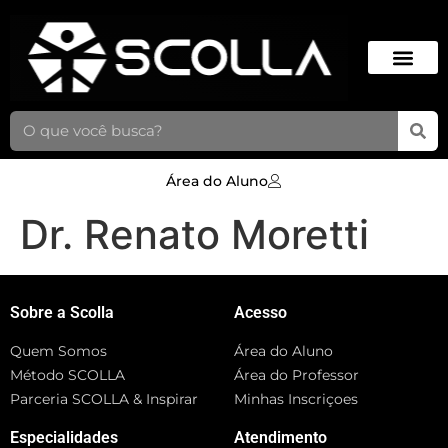
Área do Aluno
Dr. Renato Moretti
Sobre a Scolla
Acesso
Quem Somos
Área do Aluno
Método SCOLLA
Área do Professor
Parceria SCOLLA & Inspirar
Minhas Inscriçoes
Especialidades
Atendimento