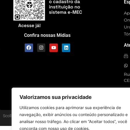
Es
Ap
On
Ur
Tó
Confira nossas Mídias
At
Rua
CE
SC
Valorizamos sua privacidade
Utilizamos cookies para aprimorar sua experiência de
navegação, exibir anúncios ou conteúdo personalizado e
Scolla © – Todos os Direitos Reservados
analisar nosso tráfego. Ao clicar em “Aceitar todos”, você
concorda com nosso uso de cookies.