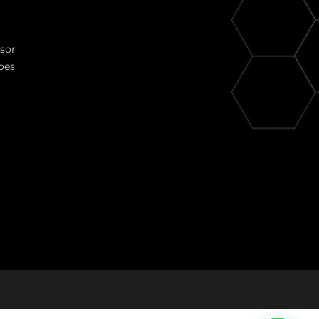
ssor
oes