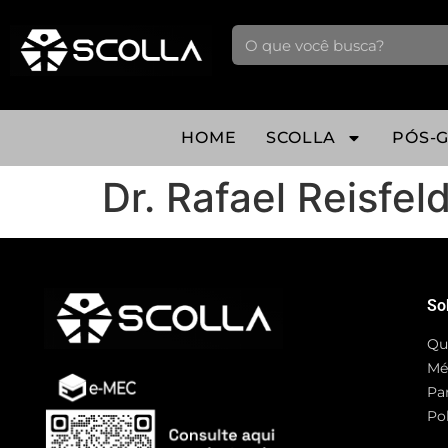
HOME
SCOLLA
PÓS-
Dr. Rafael Reisfel
So
Qu
Mé
Pa
Pol