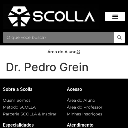
Área do Aluno
Dr. Pedro Grein
Sobre a Scolla
Acesso
Quem Somos
Área do Aluno
Método SCOLLA
Área do Professor
Parceria SCOLLA & Inspirar
Minhas Inscriçoes
Especialidades
Atendimento