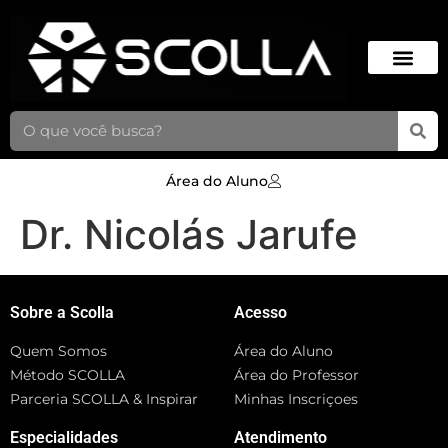
Área do Aluno
Dr. Nicolás Jarufe
Sobre a Scolla
Acesso
Quem Somos
Área do Aluno
Método SCOLLA
Área do Professor
Parceria SCOLLA & Inspirar
Minhas Inscriçoes
Especialidades
Atendimento