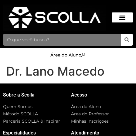
Área do Aluno
Dr. Lano Macedo
Sobre a Scolla
Acesso
Quem Somos
Área do Aluno
Método SCOLLA
Área do Professor
Parceria SCOLLA & Inspirar
Minhas Inscriçoes
Especialidades
Atendimento