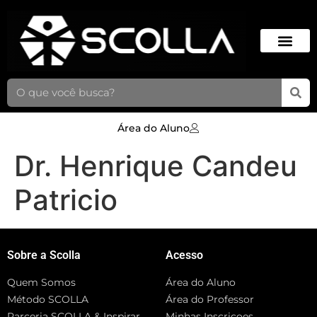
Área do Aluno
Dr. Henrique Candeu
Patricio
Sobre a Scolla
Acesso
Quem Somos
Área do Aluno
Método SCOLLA
Área do Professor
Parceria SCOLLA & Inspirar
Minhas Inscriçoes