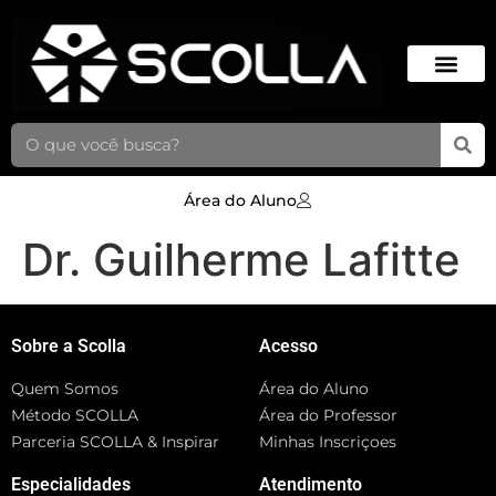
Área do Aluno
Dr. Guilherme Lafitte
Sobre a Scolla
Acesso
Quem Somos
Área do Aluno
Método SCOLLA
Área do Professor
Parceria SCOLLA & Inspirar
Minhas Inscriçoes
Especialidades
Atendimento