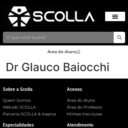
Área do Aluno
Dr Glauco Baiocchi
Sobre a Scolla
Acesso
Quem Somos
Área do Aluno
Método SCOLLA
Área do Professor
Parceria SCOLLA & Inspirar
Minhas Inscriçoes
Especialidades
Atendimento