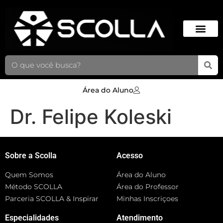
Área do Aluno
Dr. Felipe Koleski
Sobre a Scolla
Acesso
Quem Somos
Área do Aluno
Método SCOLLA
Área do Professor
Parceria SCOLLA & Inspirar
Minhas Inscriçoes
Especialidades
Atendimento