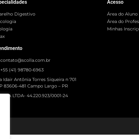
pecialidades
Acesso
arelho Digestivo
Área do Aluno
cologia
Área do Profe
ologia
Minhas Inscriç
rax
endimento
contato@scolla.com.br
+55 (41) 98780-6963
 Idair Antônia Torres Siqueira n 701
P 83606-481 Campo Largo – PR
OLLA LTDA- 44.220.923/0001-24