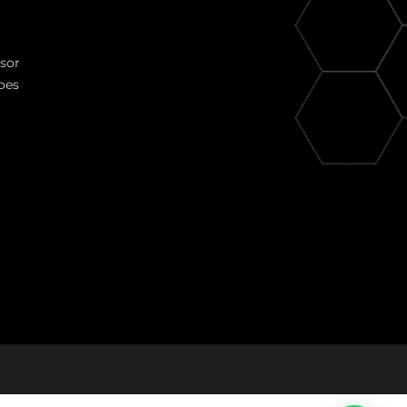
ssor
oes