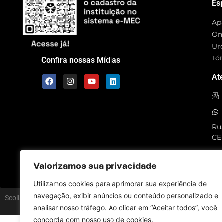
Es
Ap
On
Ur
Tó
Confira nossas Mídias
At
Rua
CE
SC
Valorizamos sua privacidade
Utilizamos cookies para aprimorar sua experiência de
navegação, exibir anúncios ou conteúdo personalizado e
Scolla © – Todos os Direitos Reservados
analisar nosso tráfego. Ao clicar em “Aceitar todos”, você
concorda com nosso uso de cookies.