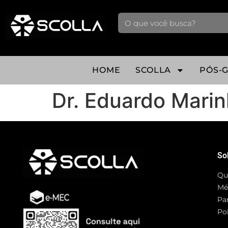
HOME
SCOLLA
PÓS-
Dr. Eduardo Mari
So
Qu
Mé
Pa
Pol