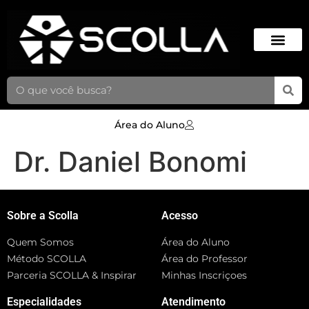
Área do Aluno
Dr. Daniel Bonomi
Sobre a Scolla
Acesso
Quem Somos
Área do Aluno
Método SCOLLA
Área do Professor
Parceria SCOLLA & Inspirar
Minhas Inscriçoes
Especialidades
Atendimento