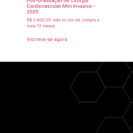
Pós-Graduação de Cirurgia
Cardiovascular Mini Invasiva –
2025
R$
5.900,00
mês no ato da compra e
mais 13 meses.
Inscreva-se agora