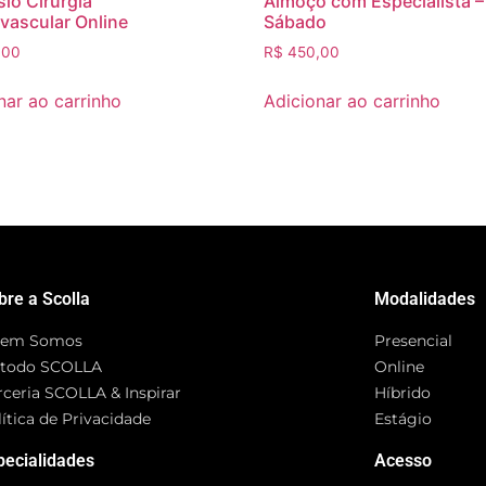
io Cirurgia
Almoço com Especialista –
vascular Online
Sábado
,00
R$
450,00
nar ao carrinho
Adicionar ao carrinho
bre a Scolla
Modalidades
em Somos
Presencial
todo SCOLLA
Online
rceria SCOLLA & Inspirar
Híbrido
ítica de Privacidade
Estágio
pecialidades
Acesso