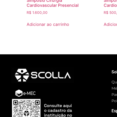
Simposio Cirurgia
Simpos
Cardiovascular Presencial
Cardio
R$
1.600,00
R$
500
Adicionar ao carrinho
Adicio
So
Qu
Mé
Pa
Pol
Es