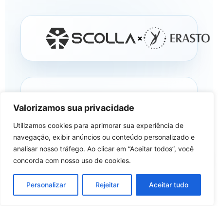
×
Mais do que uma parceria
Valorizamos sua privacidade
institucional
, a união entre a
Utilizamos cookies para aprimorar sua experiência de
navegação, exibir anúncios ou conteúdo personalizado e
Scolla e o Hospital Erasto
analisar nosso tráfego. Ao clicar em “Aceitar todos”, você
Gaertner representa um
concorda com nosso uso de cookies.
compromisso com o
Personalizar
Rejeitar
Aceitar tudo
desenvolvimento de pessoas, a
Português
evolução das carreiras e a