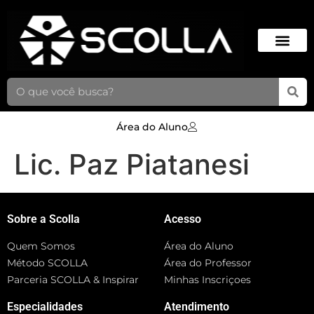
Área do Aluno
Lic. Paz Piatanesi
Sobre a Scolla
Acesso
Quem Somos
Área do Aluno
Método SCOLLA
Área do Professor
Parceria SCOLLA & Inspirar
Minhas Inscriçoes
Especialidades
Atendimento